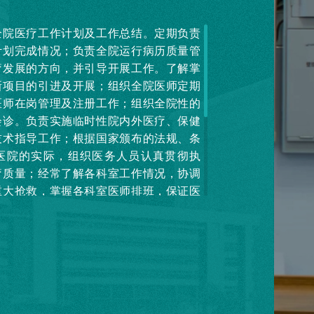
全院医疗工作计划及工作总结。定期负责
计划完成情况；负责全院运行病历质量管
疗发展的方向，并引导开展工作。了解掌
新项目的引进及开展；组织全院医师定期
医师在岗管理及注册工作；组织全院性的
会诊。负责实施临时性院内外医疗、保健
技术指导工作；根据国家颁布的法规、条
医院的实际，组织医务人员认真贯彻执
疗质量；经常了解各科室工作情况，协调
重大抢救，掌握各科室医师排班，保证医
检查分析科室工作质量，制定医疗安全措
疗事故，减少医疗缺陷；参与医院对医疗
、标准化管理和行风建设；承办医务公文
的人民来信来访，办理日常医疗事务；负
职教育，组织实施全院医务技术人员的业
核。协助人事处做好卫生技术人员的晋
工作；负责做好进修生的招收、培训和管