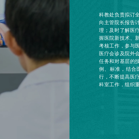
科教处负责拟订
向主管院长报告
理；及时了解医
握医院新技术、
考核工作，参与
医疗会诊及院外
任务和对基层的
例、标准，结合
行，不断提高医
科室工作，组织
疗抢救的应急。
施，积极防范医
部门的综合管理
和有关医疗工作
责医务人员的在
务训练和技术考
升、奖惩、调配