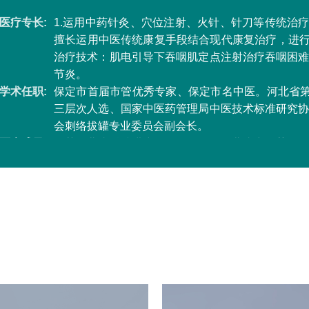
医疗专长:
1.运用中药针灸、穴位注射、火针、针刀等传统治
擅长运用中医传统康复手段结合现代康复治疗，进行
治疗技术：肌电引导下吞咽肌定点注射治疗吞咽困
节炎。
学术任职:
保定市首届市管优秀专家、保定市名中医。河北省第
三层次人选、国家中医药管理局中医技术标准研究
会刺络拔罐专业委员会副会长。
医疗成果:
曾获河北省科技进步三等奖一项，河北省中医药学
目前承担河北省中医药管理局重点项目1项。在国家