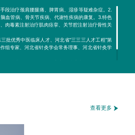
疗手段治疗颈肩腰腿痛、脾胃病、湿疹等疑难杂症。2.
脑血管病、骨关节疾病、代谢性疾病的康复。3.特色
难、肉毒素注射治疗肌肉痉挛、关节腔注射治疗骨性关
三批优秀中医临床人才、河北省“三三三人才工程”第
协作组专家、河北省针灸学会常务理事、河北省针灸学
会科学技术一等奖一项，保定市科技进步一等奖八项，
级核心期刊发表论文三十余篇。
查看更多