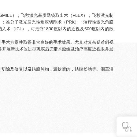
ILE）；飞秒激光基质透镜取出术（FLEX）；飞秒激光制
K）；准分子激光屈光性角膜切削术（PRK）；治疗性激光角膜
术（ICL），可治疗1800度以内的近视及600度以内的散
的手术方案并取得非常良好的手术效果。尤其对复杂疑难斜视
并开展新技术改进型巩膜后兜带术延缓及治疗高度近视眼并发
的切除及修复以及结膜肿物，翼状胬肉，结膜松弛等。泪器泪