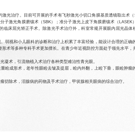
的激光治疗。目前可开展的手术有飞秒激光小切口角膜基质透镜取出术（SM
下准分子激光角膜磨镶术（SBK）；准分子激光上皮下角膜磨镶术（LASE
进的临床屈光矫正手术。除激光手术治疗外，科室常规开展眼内屈光晶体植入
视、弱视和小儿眼科的诊断和治疗上积累了丰富经验，能设计合理的正确
整形术等多种专科手术更加擅长。在青少年近视防控方面处于领先水平，
体光凝术，引流物植入术治疗各种类型难治性青光眼。
性重睑成形术，老年性眼睑去皱及提眉，睑内外翻，上睑下垂，眼睑肿瘤
肿瘤切除术，泪腺病的药物及手术治疗，甲状腺相关眼病的综合治疗。