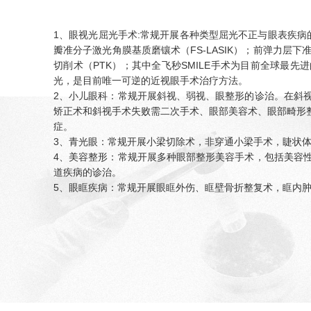
1、眼视光屈光手术:常规开展各种类型屈光不正与眼表疾病
瓣准分子激光角膜基质磨镶术（FS-LASIK）；前弹力层
切削术（PTK）；其中全飞秒SMILE手术为目前全球最先
光，是目前唯一可逆的近视眼手术治疗方法。
2、小儿眼科：常规开展斜视、弱视、眼整形的诊治。在斜
矫正术和斜视手术失败需二次手术、眼部美容术、眼部畸形
症。
3、青光眼：常规开展小梁切除术，非穿通小梁手术，睫状
4、美容整形：常规开展多种眼部整形美容手术，包括美容
道疾病的诊治。
5、眼眶疾病：常规开展眼眶外伤、眶壁骨折整复术，眶内