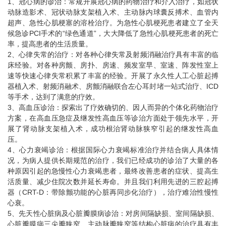
1、冠心病的诊治：常规开展冠心病的药物治疗和介入治疗，如冠状
动脉造影术、冠状动脉支架植入术、主动脉内球囊反搏术、血管内
超声、急性心肌梗塞的溶栓治疗。为急性心肌梗死患者建立了全天
候急诊PCI手术的“绿色通道”，大大降低了急性心肌梗死患者的死亡
率，提高患者的生活质量。
2、心律失常的治疗：对各种心律失常及射频消融治疗具有丰富的临
床经验。对各种房颤、房扑、房速、频发室早、室速、阵发性室上
速等快速心律失常积累了丰富的经验。开展了永久性人工心脏起搏
器植入术、射频消融术、房颤消融联合左心耳封堵一站式治疗、ICD
等手术，达到了满意的疗效。
3、高血压诊治：探索出了疗效确切的、因人而异的个体化药物治疗
方案，在高血压急症及继发性高血压等诊治方面处于领先水平，开
展了肾动脉支架植入术，成功根治肾动脉狭窄引起的继发性高血
压。
4、心力衰竭诊治：根据国际心力衰竭标准治疗并结合病人具体情
况，为病人提供长期规范的治疗，我们已经成功的诊治了大量的各
种原因引起的急慢性心力衰竭患者，最终改善患者的症状、提高生
活质量、减少住院次数并延长寿命。并且我们利用先进的三腔起搏
器（CRT-D：带除颤功能的心脏再同步化治疗），治疗难治性慢性
心衰。
5、先天性心脏病及心脏瓣膜病诊治：对房间隔缺损、室间隔缺损、
心脏瓣膜病三尖瓣狭窄、主动脉瓣狭窄等结构心脏病的治疗具有丰