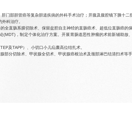
术、肝门部胆管癌等复杂胆道疾病的外科手术治疗；开腹及腹腔镜下胰十二
的外科治疗。
癌的全直肠系膜切除术、保留盆腔自主神经的直肠癌术、超低位直肠癌的保
论(MDT)，制定个体化治疗方案。开展胃肠道恶性肿瘤的术前新辅助放
EP及TAPP）、小切口小儿疝囊高位结扎术。
状腺部分切除术、甲状腺全切术、甲状腺癌根治术及颈部淋巴结清扫术等