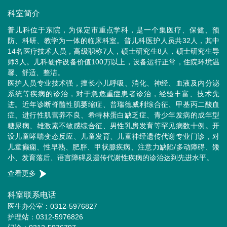
科室简介
普儿科位于东院，为保定市重点学科，是一个集医疗、保健、预
防、科研、教学为一体的临床科室。普儿科医护人员共32人，其中
14名医疗技术人员，高级职称7人，硕士研究生8人，硕士研究生导
师3人。儿科硬件设备价值100万以上，设备运行正常，住院环境温
馨、舒适、整洁。
医护人员专业技术强，擅长小儿呼吸、消化、神经、血液及内分泌
系统等疾病的诊治，对于急危重症患者诊治，经验丰富、技术先
进。近年诊断脊髓性肌萎缩症、普瑞德威利综合征、甲基丙二酸血
症、进行性肌营养不良、希特林蛋白缺乏症、青少年发病的成年型
糖尿病、雄激素不敏感综合征、男性乳房发育等罕见病数十例。开
设儿童哮喘变态反应、儿童发育、儿童神经遗传代谢专业门诊，对
儿童癫痫、性早熟、肥胖、甲状腺疾病、注意力缺陷/多动障碍、矮
小、发育落后、语言障碍及遗传代谢性疾病的诊治达到先进水平。
查看更多
科室联系电话
医生办公室：0312-5976827
护理站：0312-5976826