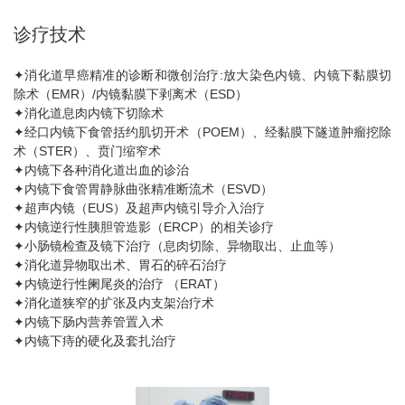
诊疗技术
✦消化道早癌精准的诊断和微创治疗:放大染色内镜、内镜下黏膜切
除术（EMR）/内镜黏膜下剥离术（ESD）
✦消化道息肉内镜下切除术
✦经口内镜下食管括约肌切开术（POEM）、经黏膜下隧道肿瘤挖除
术（STER）、贲门缩窄术
✦内镜下各种消化道出血的诊治
✦内镜下食管胃静脉曲张精准断流术（ESVD）
✦超声内镜（EUS）及超声内镜引导介入治疗
✦内镜逆行性胰胆管造影（ERCP）的相关诊疗
✦小肠镜检查及镜下治疗（息肉切除、异物取出、止血等）
✦消化道异物取出术、胃石的碎石治疗
✦内镜逆行性阑尾炎的治疗 （ERAT）
✦消化道狭窄的扩张及内支架治疗术
✦内镜下肠内营养管置入术
✦内镜下痔的硬化及套扎治疗