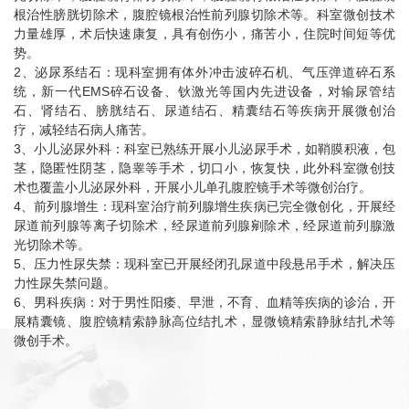
根治性膀胱切除术，腹腔镜根治性前列腺切除术等。科室微创技术
力量雄厚，术后快速康复，具有创伤小，痛苦小，住院时间短等优
势。
2、泌尿系结石：现科室拥有体外冲击波碎石机、气压弹道碎石系
统，新一代EMS碎石设备、钬激光等国内先进设备，对输尿管结
石、肾结石、膀胱结石、尿道结石、精囊结石等疾病开展微创治
疗，减轻结石病人痛苦。
3、小儿泌尿外科：科室已熟练开展小儿泌尿手术，如鞘膜积液，包
茎，隐匿性阴茎，隐睾等手术，切口小，恢复快，此外科室微创技
术也覆盖小儿泌尿外科，开展小儿单孔腹腔镜手术等微创治疗。
4、前列腺增生：现科室治疗前列腺增生疾病已完全微创化，开展经
尿道前列腺等离子切除术，经尿道前列腺剜除术，经尿道前列腺激
光切除术等。
5、压力性尿失禁：现科室已开展经闭孔尿道中段悬吊手术，解决压
力性尿失禁问题。
6、男科疾病：对于男性阳痿、早泄，不育、血精等疾病的诊治，开
展精囊镜、腹腔镜精索静脉高位结扎术，显微镜精索静脉结扎术等
微创手术。